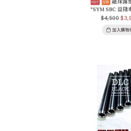
龍珠霧
*SYM SBC 益隆
$
4,500
$
3,
加入購物