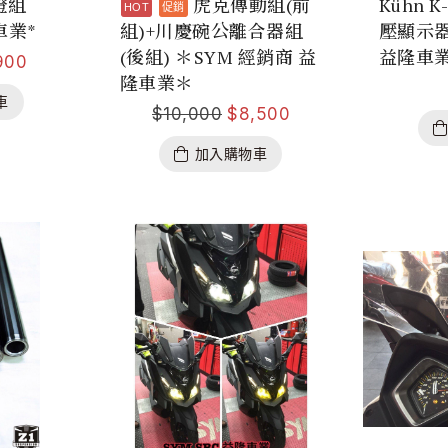
燈組
虎克傳動組(前
Kühn 
車業*
組)+川慶碗公離合器組
壓顯示器
(後組) ＊SYM 經銷商 益
益隆車
900
隆車業＊
車
$
10,000
$
8,500
加入購物車