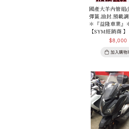
國產大羊內管組(
彈簧.油封.預載調
＊『益隆車業』
【SYM經銷商 】
$
8,000
加入購物