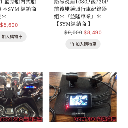
K-1 藍芽胎內式胎
路易視前1080P後720P
 ＊SYM 經銷商
前後雙鏡頭行車紀錄器
業＊
組＊『益隆車業』＊
【SYM經銷商 】
$
5,600
$
9,000
$
8,490
加入購物車
加入購物車