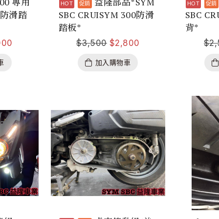
300 專用
益隆部品*SYM
 防滑踏
SBC CRUISYM 300防滑
SBC CR
踏板*
背*
000
$
3,500
$
2,800
$
2
車
加入購物車