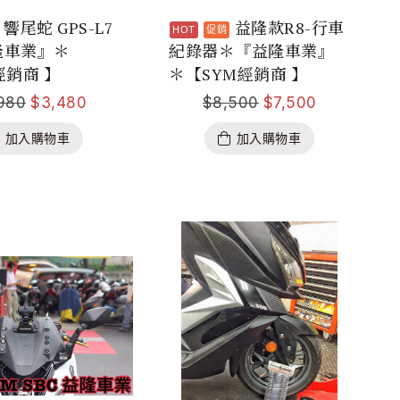
響尾蛇 GPS-L7
益隆款R8-行車
隆車業』＊
紀錄器＊『益隆車業』
經銷商 】
＊【SYM經銷商 】
980
$
3,480
$
8,500
$
7,500
加入購物車
加入購物車