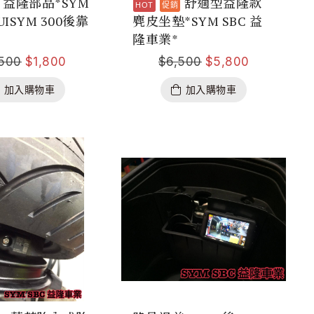
益隆部品*SYM
舒適型益隆款
UISYM 300後靠
麂皮坐墊*SYM SBC 益
隆車業*
,500
$
1,800
$
6,500
$
5,800
加入購物車
加入購物車