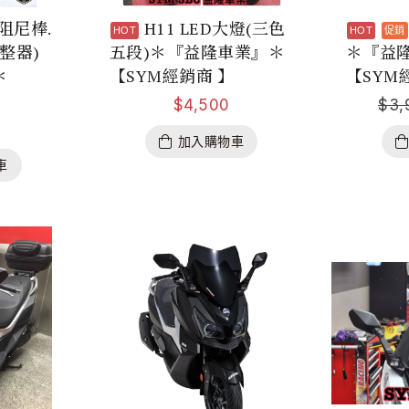
阻尼棒.
H11 LED大燈(三色
整器)
五段)＊『益隆車業』＊
＊『益
＊
【SYM經銷商 】
【SYM
$
4,500
$
3,
加入購物車
車