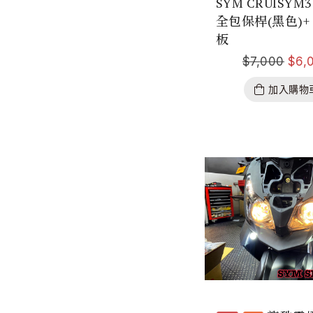
SYM CRUISYM
全包保桿(黑色)+
板
$
7,000
$
6,
加入購物