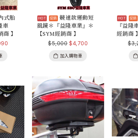
胎內式胎
競速款運動短
隆車
風鏡＊『益隆車業』＊
『益隆車
銷商 】
【SYM經銷商 】
經銷商 
990
$
5,000
$
4,700
$
3,
車
加入購物車