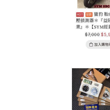
獵豹 
壓偵測器＊『益
業』＊【SYM經
$
7,000
$
5,
加入購物