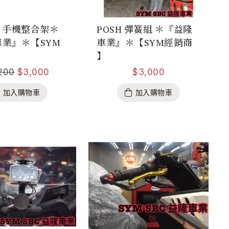
手機整合架＊
POSH 彈簧組 ＊『益隆
業』＊【SYM
車業』＊【SYM經銷商
】
】
200
$
3,000
$
3,000
加入購物車
加入購物車