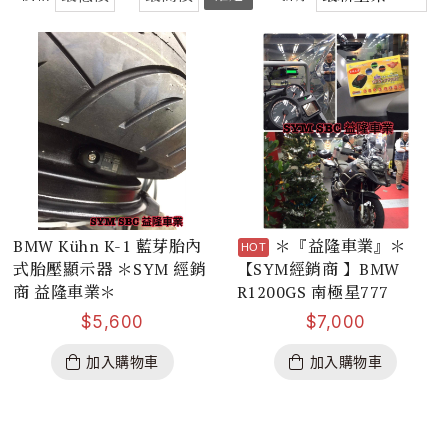
BMW Kühn K-1 藍芽胎內
＊『益隆車業』＊
式胎壓顯示器 ＊SYM 經銷
【SYM經銷商 】BMW
商 益隆車業＊
R1200GS 南極星777
$
5,600
$
7,000
加入購物車
加入購物車