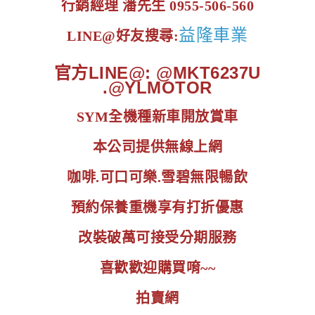
行銷經理 潘先生 0955-506-560
益隆車業
LINE@好友搜尋:
官方LINE@: @MKT6237U
.@YLMOTOR
SYM全機種新車開放賞車
本公司提供無線上網
咖啡.可口可樂.雪碧無限暢飲
預約保養重機享有打折優惠
改裝破萬可接受分期服務
喜歡歡迎購買唷~~
拍賣網