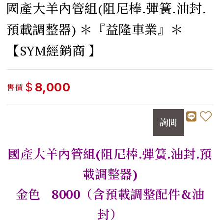
國產大羊內管組(阻尼棒.彈簧.油封.
預載調整器) ＊『益隆車業』＊
【SYM經銷商 】
$
8,000
售價
詢問
國產大羊內管組(阻尼棒.彈簧.油封.預
載調整器)
金色 8000（含預載調整配件&油
封）