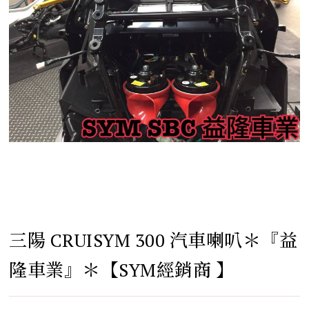
三陽 CRUISYM 300 汽車喇叭＊『益
隆車業』＊【SYM經銷商 】