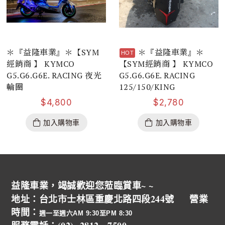
＊『益隆車業』＊【SYM
＊『益隆車業』＊
經銷商 】 KYMCO
【SYM經銷商 】 KYMCO
G5.G6.G6E. RACING 夜光
G5.G6.G6E. RACING
輪圈
125/150/KING
$
4,800
$
2,780
加入購物車
加入購物車
益隆車業，竭誠歡迎您蒞臨賞車~ ~
地址：台北市士林區重慶北路四段244號 營業
時間：
週一至週六AM 9:30至PM 8:30