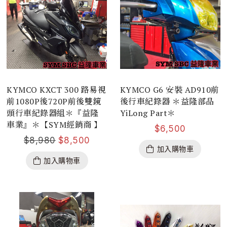
KYMCO KXCT 300 路易視
KYMCO G6 安裝 AD910前
前1080P後720P前後雙鏡
後行車紀錄器 ＊益隆部品
頭行車紀錄器組＊『益隆
YiLong Part＊
車業』＊【SYM經銷商 】
$
6,500
$
8,980
$
8,500
加入購物車
加入購物車