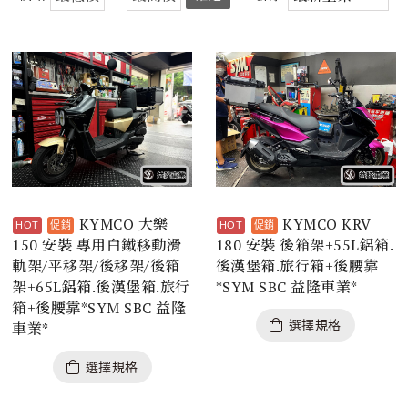
KYMCO 大樂
KYMCO KRV
150 安裝 專用白鐵移動滑
180 安裝 後箱架+55L鋁箱.
軌架/平移架/後移架/後箱
後漢堡箱.旅行箱+後腰靠
架+65L鋁箱.後漢堡箱.旅行
*SYM SBC 益隆車業*
箱+後腰靠*SYM SBC 益隆
選擇規格
車業*
選擇規格