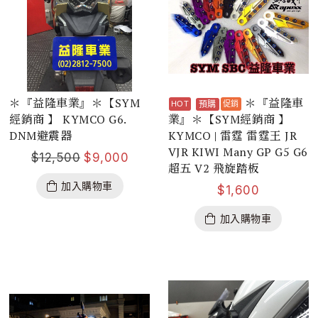
＊『益隆車業』＊【SYM
＊『益隆車
預購
經銷商 】 KYMCO G6.
業』＊【SYM經銷商 】
DNM避震器
KYMCO | 雷霆 雷霆王 JR
VJR KIWI Many GP G5 G6
$
12,500
$
9,000
超五 V2 飛旋踏板
加入購物車
$
1,600
加入購物車