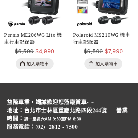
Pernis ME206WG Lite 機
Polaroid MS210WG 機車
車行車記錄器
行車記錄器
$
6,500
$
4,990
$
9,500
$
7,990
加入購物車
加入購物車
益隆車業，竭誠歡迎您蒞臨賞車~ ~
地址：台北市士林區重慶北路四段244號 營業
時間：
週一至週六AM 9:30至PM 8:30
服務電話：(02) 2812 - 7500