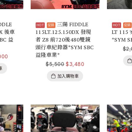
DDLE
三陽 FIDDLE
DX 後車
115LT.125.150DX 發現
LT 11
BC 益
者 Z8 前720後480雙鏡
*SYM 
頭行車紀錄器*SYM SBC
$
2
益隆車業*
000
$
5,500
$
3,480
車
加入購物車