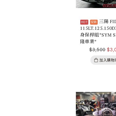
三陽 FI
115LT.125.150
身保桿組*SYM S
隆車業*
$
3,500
$
3,
加入購物