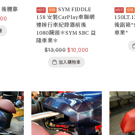
25 後腰靠
SYM FIDDLE
158 安裝CarPlay車聯網
150LT.
500
連接行車紀錄器前後
後鋁箱*S
車
1080鏡頭＊SYM SBC 益
車業*
隆車業＊
$
13,000
$
10,000
加入購物車