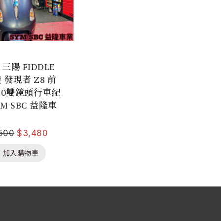
三陽 FIDDLE
裝 發現者 Z8 前
480雙鏡頭行車紀
M SBC 益隆車
500
$
3,480
加入購物車