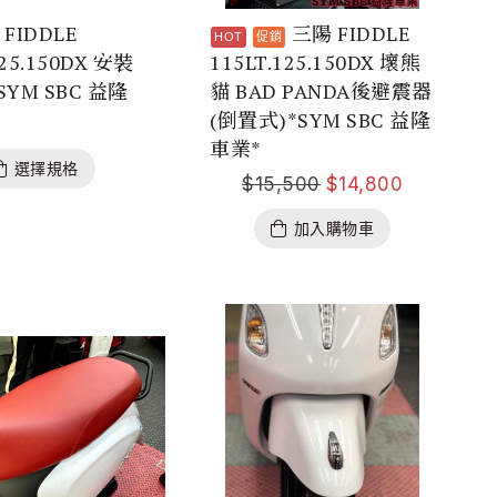
FIDDLE
三陽 FIDDLE
125.150DX 安裝
115LT.125.150DX 壞熊
YM SBC 益隆
貓 BAD PANDA後避震器
(倒置式)*SYM SBC 益隆
車業*
選擇規格
$
15,500
$
14,800
加入購物車