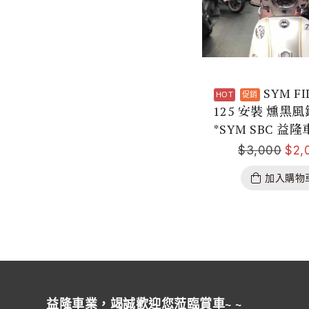
SYM F
125 安裝 燻黑風
*SYM SBC 益隆
$
3,000
$
2,
加入購物
益隆車業，竭誠歡迎您蒞臨賞車~ ~