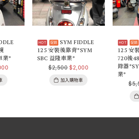
IDDLE
SYM FIDDLE
鏡
125 安裝後靠背*SYM
125 安
車業*
SBC 益隆車業*
720後
錄器*SY
000
$
2,500
$
2,000
業*
車
加入購物車
$
5,