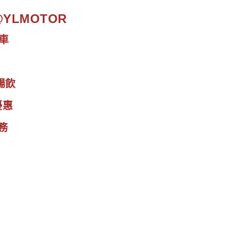
.@YLMOTOR
車
暢飲
優惠
務