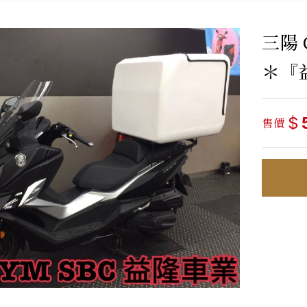
三陽 
＊『
$
售價