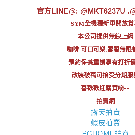
官方LINE@: @MKT6237U 
SYM全機種新車開放賞
本公司提供無線上網
咖啡.可口可樂.雪碧無限
預約保養重機享有打折
改裝破萬可接受分期服
喜歡歡迎購買唷~~
拍賣網
露天拍賣
蝦皮拍賣
PCHOME拍賣