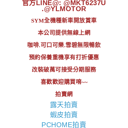
官方LINE@: @MKT6237U
.@YLMOTOR
SYM全機種新車開放賞車
本公司提供無線上網
咖啡.可口可樂.雪碧無限暢飲
預約保養重機享有打折優惠
改裝破萬可接受分期服務
喜歡歡迎購買唷~~
拍賣網
露天拍賣
蝦皮拍賣
PCHOME拍賣