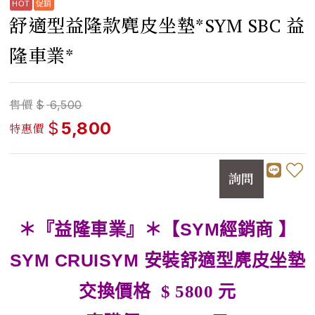
舒適型益隆款麂皮坐墊*SYM SBC 益
隆車業*
售價
$
6,500
$
5,800
特惠價
詢問
＊『益隆車業』＊【SYM經銷商 】
SYM CRUISYM 安裝舒適型麂皮坐墊
交換價格
元
$ 5800