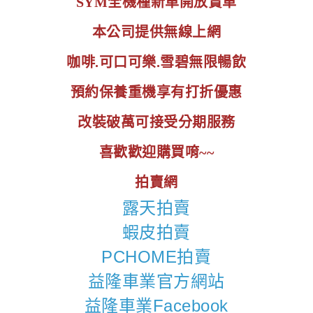
SYM全機種新車開放賞車
本公司提供無線上網
咖啡.可口可樂.雪碧無限暢飲
預約保養重機享有打折優惠
改裝破萬可接受分期服務
喜歡歡迎購買唷~~
拍賣網
露天拍賣
蝦皮拍賣
PCHOME拍賣
益隆車業官方網站
益隆車業Facebook