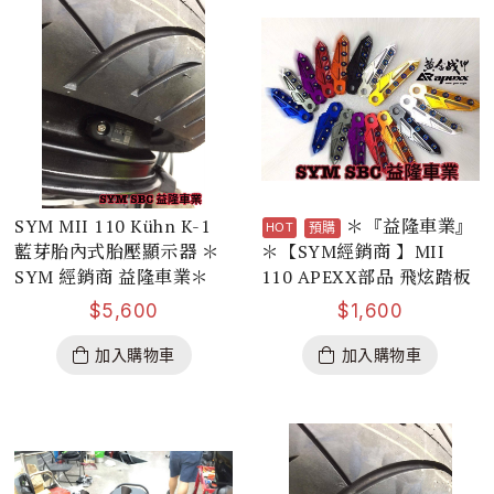
SYM MII 110 Kühn K-1
＊『益隆車業』
預購
藍芽胎內式胎壓顯示器 ＊
＊【SYM經銷商 】MII
SYM 經銷商 益隆車業＊
110 APEXX部品 飛炫踏板
$
5,600
$
1,600
加入購物車
加入購物車