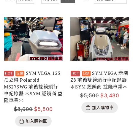
SYM VEGA 125
SYM VEGA 新潮
拍立得 Polaroid
Z8 前後雙鏡頭行車紀錄器
MS273WG 前後雙鏡頭行
＊SYM 經銷商 益隆車業＊
車紀錄器 ＊SYM 經銷商 益
$
5,500
$
3,480
隆車業＊
加入購物車
$
8,000
$
5,800
加入購物車