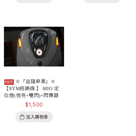
＊『益隆車業』＊
【SYM經銷商 】 MIO 定
位燈(恆亮+雙閃)+閃爍器
$
1,500
加入購物車