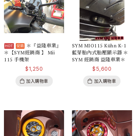
＊『益隆車業』
SYM MIO115 Kühn K-1
＊【SYM經銷商 】 Mii
藍芽胎內式胎壓顯示器 ＊
115 手機架
SYM 經銷商 益隆車業＊
$
1,250
$
5,600
加入購物車
加入購物車