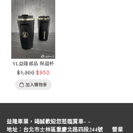
YL益隆部品 保溫杯
$
1,300
$
950
加入購物車
益隆車業，竭誠歡迎您蒞臨賞車~ ~
地址：台北市士林區重慶北路四段244號 營業