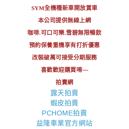
SYM全機種新車開放賞車
本公司提供無線上網
咖啡.可口可樂.雪碧無限暢飲
預約保養重機享有打折優惠
改裝破萬可接受分期服務
喜歡歡迎購買唷~~
拍賣網
露天拍賣
蝦皮拍賣
PCHOME拍賣
益隆車業官方網站