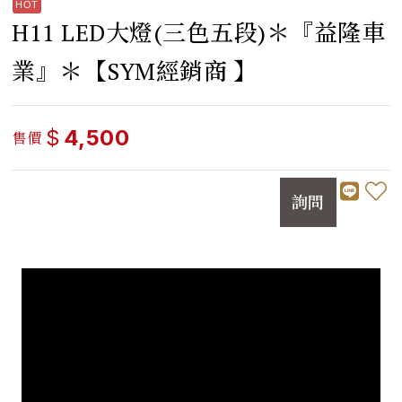
H11 LED大燈(三色五段)＊『益隆車
業』＊【SYM經銷商 】
$
4,500
售價
詢問