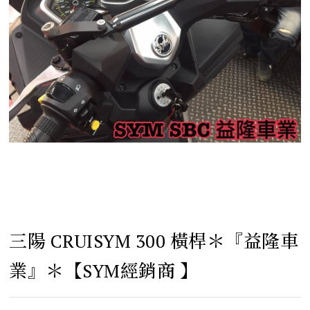
三陽 CRUISYM 300 橫桿＊『益隆車
業』＊【SYM經銷商 】