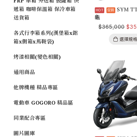
FRP 車箱 外送箱 披薩箱 快
SYM T
遞箱 咖啡保溫箱 保冷車箱
龜
送貨箱
$
365,000
$
35
各式行李箱系列(漢堡箱x鋁
選擇規
箱x側箱x馬鞍袋)
烤漆相關(變色相關)
通用商品
他牌機種 精品專區
電動車 GOGORO 精品區
同業配合專區
圖片圖庫