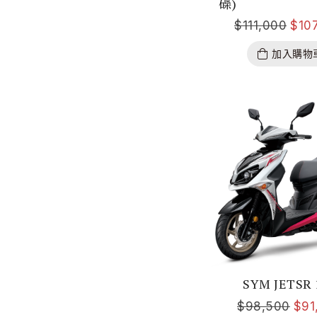
碟)
$
111,000
$
10
加入購物
SYM JETSR 
$
98,500
$
91