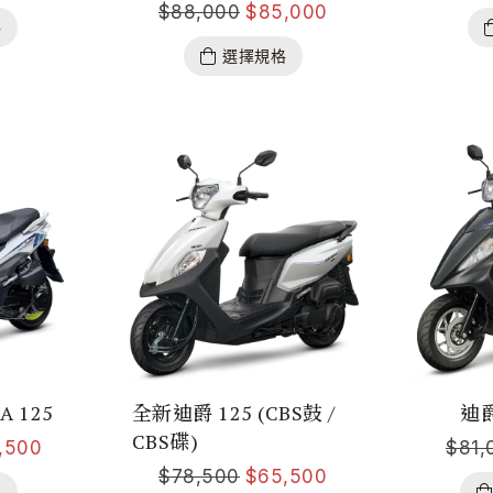
$
88,000
$
85,000
格
選擇規格
A 125
全新迪爵 125 (CBS鼓 /
迪爵
CBS碟)
,500
$
81,
$
78,500
$
65,500
格