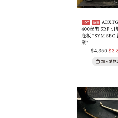
ADXT
預購
400安裝 3RF 
底板 *SYM SBC
業*
$
4,350
$
3,
加入購物