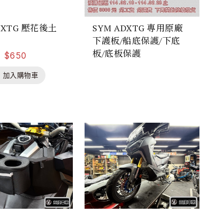
DXTG 壓花後土
SYM ADXTG 專用原廠
下護板/船底保護/下底
板/底板保護
$
650
加入購物車