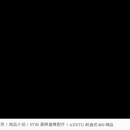
首頁
商品介紹
SYM 黃牌重機配件
ADXTG 劍齒虎400 精品