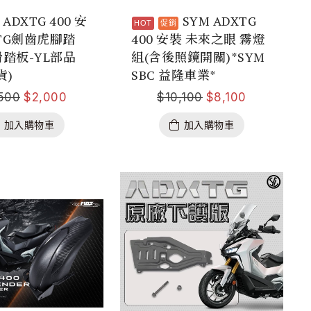
ADXTG 400 安
SYM ADXTG
XTG劍齒虎腳踏
400 安裝 未來之眼 霧燈
踏板-YL部品
組(含後照鏡開關)*SYM
貨)
SBC 益隆車業*
500
$
2,000
$
10,100
$
8,100
加入購物車
加入購物車