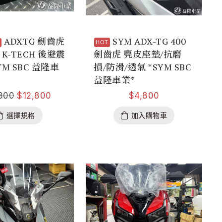
ADXTG 劍齒虎
SYM ADX-TG 400
 K-TECH 後避震
劍齒虎 麂皮座墊/抗磨
YM SBC 益隆車
損/防滑/透氣 *SYM SBC
益隆車業*
,800
$
12,800
$
4,800
選擇規格
加入購物車