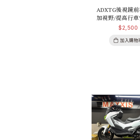
ADXTG後視鏡前
加視野/提高行車
$
2,500
加入購物