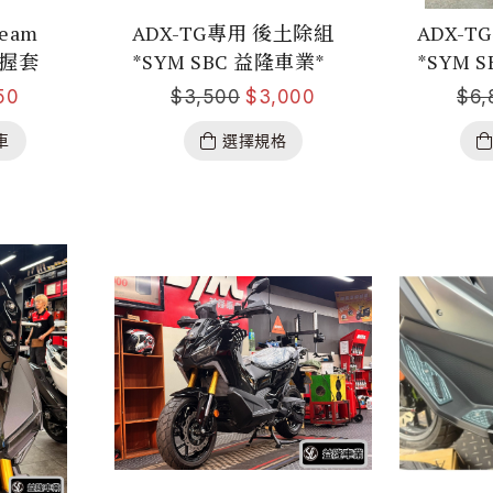
ream
ADX-TG專用 後土除組
ADX-
矽膠握套
*SYM SBC 益隆車業*
*SYM 
50
$
3,500
$
3,000
$
6,
車
選擇規格