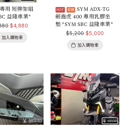
TG專用 短牌架組
SYM ADX-TG
SBC 益隆車業*
劍齒虎 400 專用乳膠坐
墊 *SYM SBC 益隆車業*
880
$
4,880
$
5,200
$
5,000
加入購物車
加入購物車