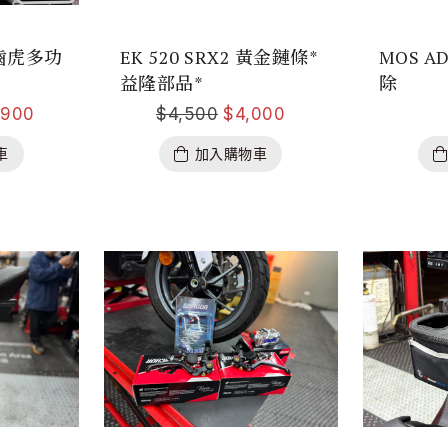
劍齒虎多功
EK 520 SRX2 黃金鏈條*
MOS A
益隆部品*
除
,900
$
4,500
$
4,000
車
加入購物車