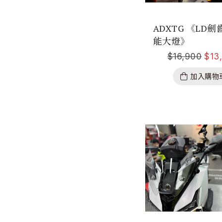
ADXTG 《LD
能大燈》
$
16,900
$
13
加入購物