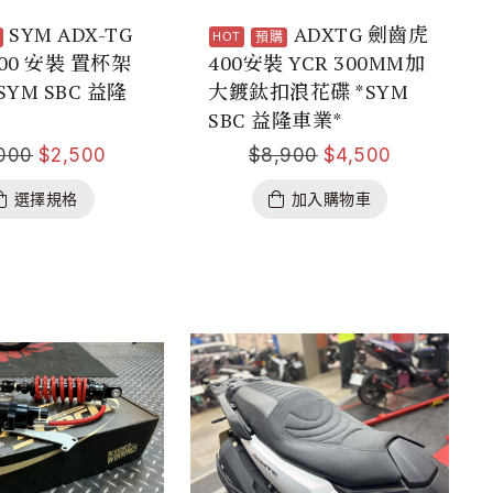
SYM ADX-TG
ADXTG 劍齒虎
預購
00 安裝 置杯架
400安裝 YCR 300MM加
YM SBC 益隆
大鍍鈦扣浪花碟 *SYM
SBC 益隆車業*
000
$
2,500
$
8,900
$
4,500
選擇規格
加入購物車