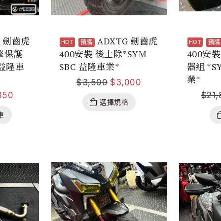
G 劍齒虎
ADXTG 劍齒虎
預購
預購
引擎保護
400安裝 後土除*SYM
400安裝
 益隆車
SBC 益隆車業*
器組 *S
業*
$
3,500
$
3,000
850
$
21
選擇規格
車