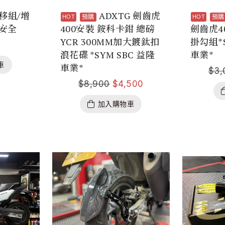
移組/增
ADXTG 劍齒虎
預購
預購
安全
400安裝 銨科卡鉗 總磅
劍齒虎4
YCR 300MM加大鍍鈦扣
掛勾組*S
浪花碟 *SYM SBC 益隆
車業*
車
車業*
$
3,
$
8,900
$
4,500
加入購物車