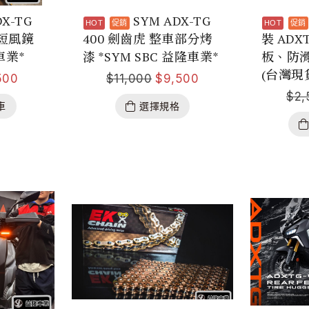
DX-TG
SYM ADX-TG
用短風鏡
400 劍齒虎 整車部分烤
裝 AD
車業*
漆 *SYM SBC 益隆車業*
板、防滑
(台灣現
500
$
11,000
$
9,500
$
2,
車
選擇規格