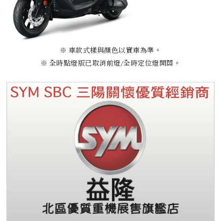
※ 車款式樣與顏色以實車為準。
※ 全時點燈版已取消前燈/全時定位燈開關。