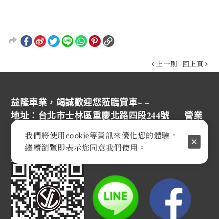
上一則
回上頁
益隆車業，竭誠歡迎您蒞臨賞車~ ~
地址：台北市士林區重慶北路四段244號 營業
時間：
週一至週六AM 9:30至PM 8:30
我們將使用cookie等資訊來優化您的體驗，
服務電話：(02) 2812 - 7500
繼續瀏覽即表示您同意我們使用。