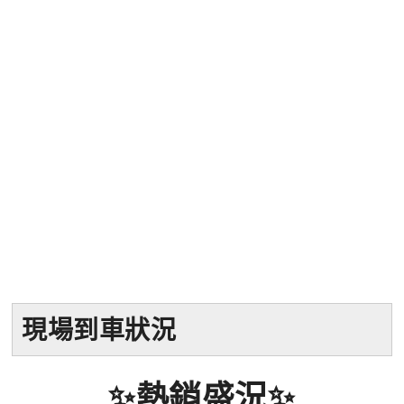
現場到車狀況
✨熱銷盛況✨