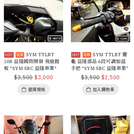
SYM TTLBT
SYM TTLBT 靈
508 益隆國際開發 飛旋踏
龜 益隆部品 6段可調加溫
板 *SYM SBC 益隆車業*
手把 *SYM SBC 益隆車業*
$
3,500
$
3,000
$
3,500
$
2,500
選擇規格
加入購物車