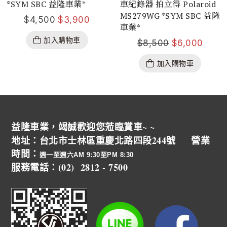
*SYM SBC 益隆車業*
車紀錄器 拍立得 Polaroid
MS279WG *SYM SBC 益隆
$
4,500
$
3,900
車業*
加入購物車
$
8,500
$
6,000
加入購物車
益隆車業，竭誠歡迎您蒞臨賞車~ ~
地址：台北市士林區重慶北路四段244號 營業
時間：
週一至週六AM 9:30至PM 8:30
服務電話：(02) 2812 - 7500