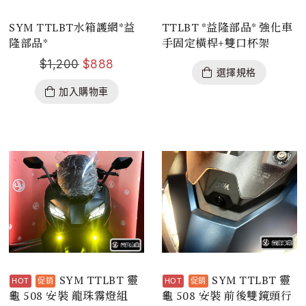
SYM TTLBT水箱護網*益
TTLBT *益隆部品* 強化車
隆部品*
手固定橫桿+雙口杯架
$
1,200
$
888
選擇規格
加入購物車
SYM TTLBT 靈
SYM TTLBT 靈
龜 508 安裝 龍珠霧燈組
龜 508 安裝 前後雙鏡頭行