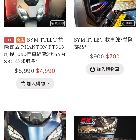
SYM TTLBT 益
SYM TTLBT 救車線*益隆
隆部品 PHANTON PT518
部品*
前後1080行車紀錄器*SYM
$
900
$
700
SBC 益隆車業*
加入購物車
$
5,990
$
4,990
加入購物車