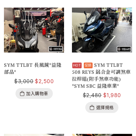
SYM TTLBT 長風鏡*益隆
SYM TTLBT
部品*
508 REYS 鋁合金可調煞車
拉桿組(附手煞車功能)
$
3,000
$
2,500
*SYM SBC 益隆車業*
加入購物車
$
2,480
$
1,980
選擇規格