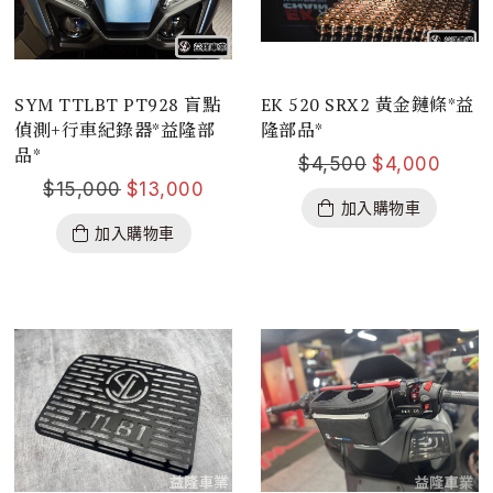
SYM TTLBT PT928 盲點
EK 520 SRX2 黃金鏈條*益
偵測+行車紀錄器*益隆部
隆部品*
品*
$
4,500
$
4,000
$
15,000
$
13,000
加入購物車
加入購物車