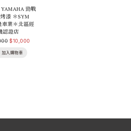
YAMAHA 勁戰
色烤漆 ＊SYM
益隆車業＊北區經
機認證店
000
$
10,000
加入購物車