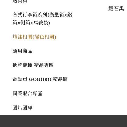
送貨箱
耀石黑
各式行李箱系列(漢堡箱x鋁
箱x側箱x馬鞍袋)
烤漆相關(變色相關)
通用商品
他牌機種 精品專區
電動車 GOGORO 精品區
同業配合專區
圖片圖庫