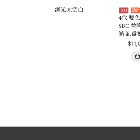
消光太空白
4代 雙
SBC 
銷商.重
$
11,