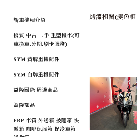
烤漆相關(變色相
新車機種介紹
優質 中古 二手 重型機車(可
車換車.分期.刷卡服務)
SYM 黃牌重機配件
SYM 白牌重機配件
益隆國際 周邊商品
益隆部品
FRP 車箱 外送箱 披薩箱 快
遞箱 咖啡保溫箱 保冷車箱