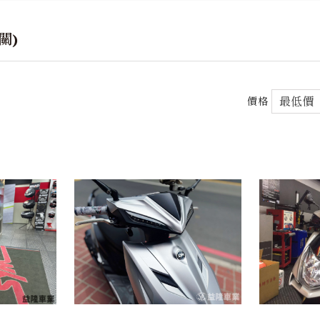
關)
價格