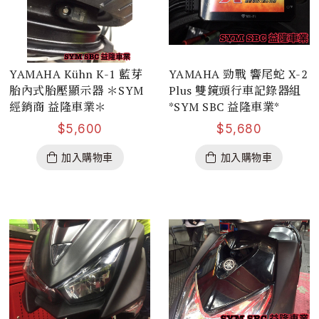
YAMAHA Kühn K-1 藍芽
YAMAHA 勁戰 響尾蛇 X-2
胎內式胎壓顯示器 ＊SYM
Plus 雙鏡頭行車記錄器組
經銷商 益隆車業＊
*SYM SBC 益隆車業*
$
5,600
$
5,680
加入購物車
加入購物車