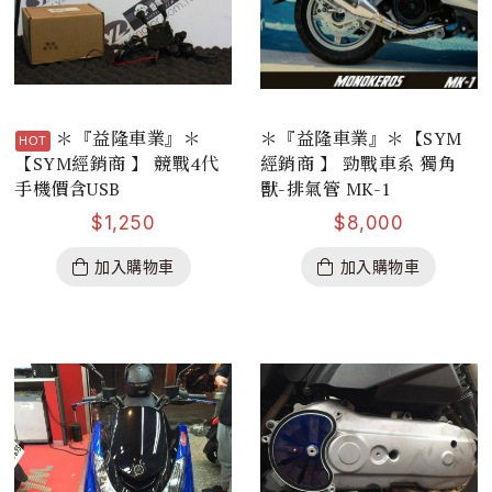
＊『益隆車業』＊
＊『益隆車業』＊【SYM
【SYM經銷商 】 競戰4代
經銷商 】 勁戰車系 獨角
手機價含USB
獸-排氣管 MK-1
$
1,250
$
8,000
加入購物車
加入購物車