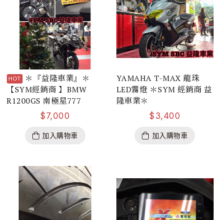
＊『益隆車業』＊
YAMAHA T-MAX 龍珠
【SYM經銷商 】BMW
LED霧燈 ＊SYM 經銷商 益
R1200GS 南極星777
隆車業＊
$
7,000
$
3,400
加入購物車
加入購物車