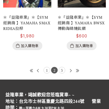
＊『益隆車業』＊【SYM
＊『益隆車業』＊【SYM
經銷商 】YAMAHA SMAX
經銷商 】YAMAHA BWSX
RIDEA拉桿
傳動海綿燒鈦網
$
1,980
$
600
加入購物車
加入購物車
1
2
3
益隆車業，竭誠歡迎您蒞臨賞車~ ~
地址：台北市士林區重慶北路四段244號 營業
時間：
週一至週六AM 9:30至PM 8:30