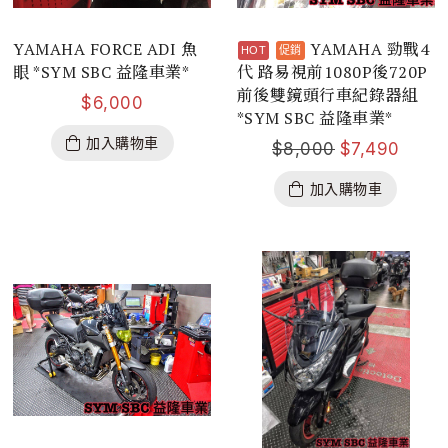
YAMAHA FORCE ADI 魚
YAMAHA 勁戰4
眼 *SYM SBC 益隆車業*
代 路易視前1080P後720P
前後雙鏡頭行車紀錄器組
$
6,000
*SYM SBC 益隆車業*
加入購物車
$
8,000
$
7,490
加入購物車