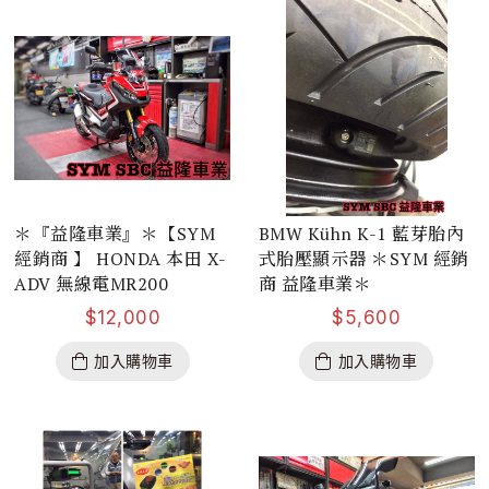
＊『益隆車業』＊【SYM
BMW Kühn K-1 藍芽胎內
經銷商 】 HONDA 本田 X-
式胎壓顯示器 ＊SYM 經銷
ADV 無線電MR200
商 益隆車業＊
$
12,000
$
5,600
加入購物車
加入購物車