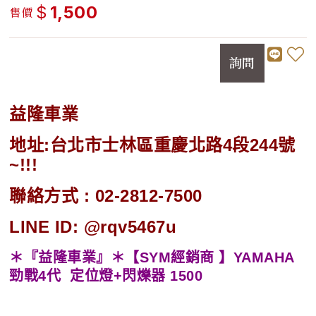
$
1,500
售價
詢問
益隆車業
地址:台北市士林區重慶北路4段244號
~!!!
聯絡方式 : 02-2812-7500
LINE ID: @rqv5467u
＊『益隆車業』＊【SYM經銷商 】YAMAHA
勁戰4代 定位燈+閃爍器 1500