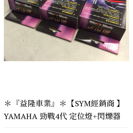
＊『益隆車業』＊【SYM經銷商 】
YAMAHA 勁戰4代 定位燈+閃爍器