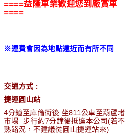
====益隆車業歡迎您到廠賞車
====
※運費會因為地點遠近而有所不同
交通方式 :
捷運圓山站
4分鐘至庫倫街後 坐811公車至葫蘆堵
市場 步行約7分鐘後抵達本公司(若不
熟路況，不建議從圓山捷運站來)