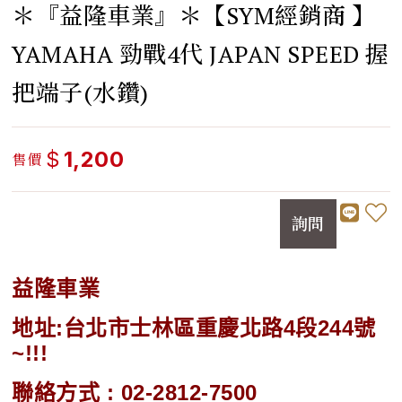
＊『益隆車業』＊【SYM經銷商 】
YAMAHA 勁戰4代 JAPAN SPEED 握
把端子(水鑽)
$
1,200
售價
詢問
益隆車業
地址:台北市士林區重慶北路4段244號
~!!!
聯絡方式 : 02-2812-7500