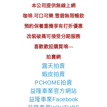
本公司提供無線上網
咖啡.可口可樂.雪碧無限暢飲
預約保養重機享有打折優惠
改裝破萬可接受分期服務
喜歡歡迎購買唷~~
拍賣網
露天拍賣
蝦皮拍賣
PCHOME拍賣
益隆車業官方網站
益隆車業Facebook