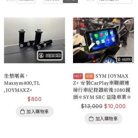
坐墊增高，
SYM JOYMAX
Maxsym400,TL
Z+ 安裝CarPlay車聯網連
,JOYMAXZ+
接行車紀錄器前後1080鏡
頭＊SYM SBC 益隆車業＊
$
800
$
13,000
$
10,000
加入購物車
加入購物車