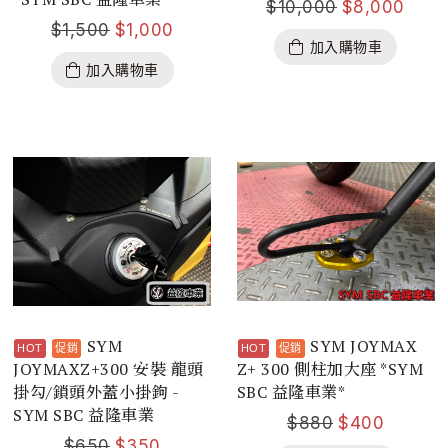
$
10,000
$
8,000
$
1,500
$
1,000
加入購物車
加入購物車
SYM
SYM JOYMAX
JOYMAXZ+300 安裝 龍頭
Z+ 300 側柱加大座 *SYM
掛勾/鎖頭外蓋小掛鉤 -
SBC 益隆車業*
SYM SBC 益隆車業
$
880
$
400
$
650
$
350