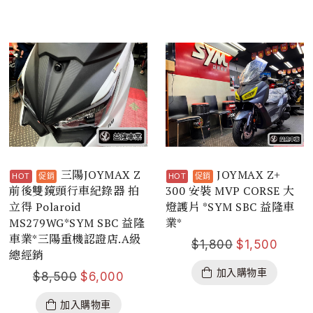
三陽JOYMAX Z
JOYMAX Z+
前後雙鏡頭行車紀錄器 拍
300 安裝 MVP CORSE 大
立得 Polaroid
燈護片 *SYM SBC 益隆車
MS279WG*SYM SBC 益隆
業*
車業*三陽重機認證店.A級
$
1,800
$
1,500
總經銷
加入購物車
$
8,500
$
6,000
加入購物車