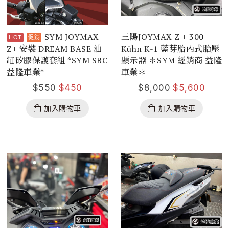
SYM JOYMAX
三陽JOYMAX Z + 300
Z+ 安裝 DREAM BASE 油
Kühn K-1 藍芽胎內式胎壓
缸矽膠保護套組 *SYM SBC
顯示器 ＊SYM 經銷商 益隆
益隆車業*
車業＊
$
550
$
450
$
8,000
$
5,600
加入購物車
加入購物車