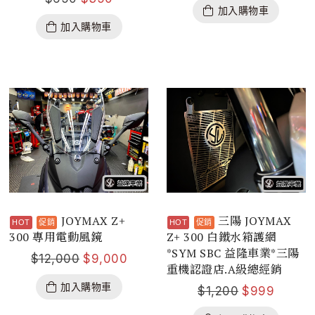
加入購物車
加入購物車
JOYMAX Z+
三陽 JOYMAX
300 專用電動風鏡
Z+ 300 白鐵水箱護網
*SYM SBC 益隆車業*三陽
$
12,000
$
9,000
重機認證店.A級總經銷
加入購物車
$
1,200
$
999