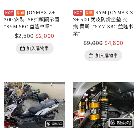
JOYMAX Z+
SYM JOYMAX Z
300 安裝USB抬頭顯示器-
Z+ 300 麂皮防滑坐墊 交
*SYM SBC 益隆車業*
換.買斷- *SYM SBC 益隆車
業*
$
2,500
$
2,000
$
9,000
$
4,800
加入購物車
加入購物車