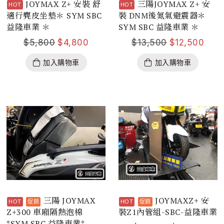
JOYMAX Z+ 安裝 舒
三陽JOYMAX Z+ 安
適行麂皮坐墊＊ SYM SBC
裝 DNM後氮氣避震器＊
益隆車業 ＊
SYM SBC 益隆車業 ＊
$
5,800
$
4,800
$
13,500
$
12,500
加入購物車
加入購物車
三陽 JOYMAX
JOYMAXZ+ 安
Z+300 車廂隔熱泡棉
裝Z1內管組-SBC-益隆車業
*SYM SBC 益隆車業*