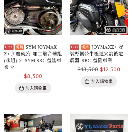
SYM JOYMAX
JOYMAXZ+ 安
Z+ 川慶碗公-加工離合器組
裝野蠻公牛極速火箭後避
(後組) ＊ SYM SBC 益隆車
震器-SBC-益隆車業
業 ＊
$
13,500
$
12,500
$
8,500
加入購物車
加入購物車