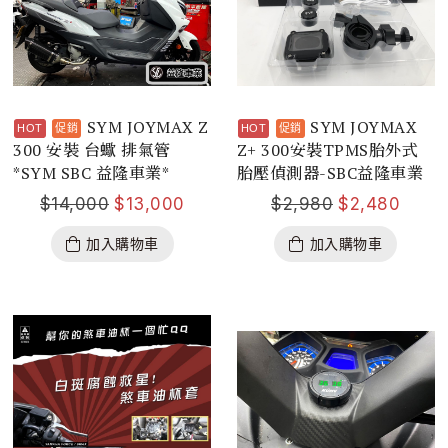
SYM JOYMAX Z
SYM JOYMAX
300 安裝 台蠍 排氣管
Z+ 300安裝TPMS胎外式
*SYM SBC 益隆車業*
胎壓偵測器-SBC益隆車業
$
14,000
$
13,000
$
2,980
$
2,480
加入購物車
加入購物車