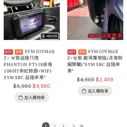
SYM JOYMAX
SYM JOYMAX
Z+ 安裝益隆代理
Z+安裝 龍珠霧燈組(含後照
PHANTON PT518前後
鏡開關)*SYM SBC 益隆車
1080行車紀錄器+WIFI-
業*
SYM SBC 益隆車業*
$
4,500
$
2,499
$
5,990
$
4,990
加入購物車
加入購物車
1
2
3