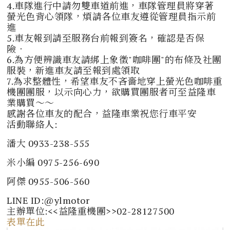
4.車隊進行中請勿雙車道前進，車隊管理員將穿著
螢光色背心領隊，煩請各位車友遵從管理員指示前
進
5.車友報到請至服務台前報到簽名，確認是否保
險‧
6.為方便辨識車友請綁上象徵"咖啡團"的布條及社團
服裝，新進車友請至報到處領取
7.為求整體性，希望車友不吝嗇地穿上螢光色咖啡重
機團團服，以示向心力，欲購買團服者可至益隆車
業購買～～
感謝各位車友的配合，益隆車業祝您行車平安
活動聯絡人:
潘大 0933-238-555
米小編 0975-256-690
阿傑 0955-506-560
LINE ID:@ylmotor
主辦單位:<<益隆重機團>>02-28127500
表單在此