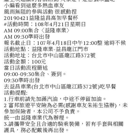
小編看到這麼多熱血車友
風雨無阻的參與活動 很感動捏
20190421益隆益昌高架早餐杯
#活動時間：108年4月21日星期日
AM 09:00集合〈益隆車業〉
AM 09:30準時出發
報名截止日：107年4月18日中午12:00整 逾時不候
活動地點：益隆車業-益昌龍江門市
活動地址：台北市中山區龍江路372號
活動金額：100元
當日活動流程簡述
09:00-09:30集合、簽到。
09:30準時出發
去益昌車業(
台北市中山區龍江路372號)
吃早餐
活動提醒:
1.行車前請先加滿汽油，中途不停留加油。
2 富邦旅遊平安險為必需(感謝車友朱祐生協辦)，未
參加保險者，本公司不予負責。
統一由益隆車業代為辦理。
3.請攜帶安全且合適的騎乘裝備，若有手套與相關
護具，務必配戴後再出發。