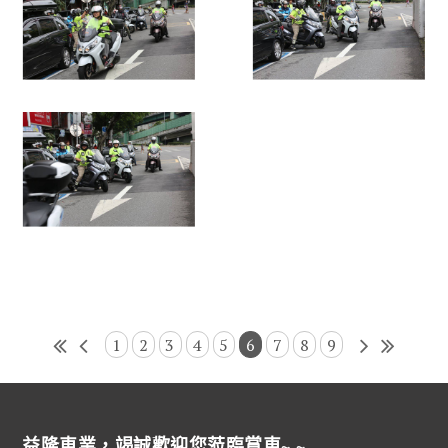
1
2
3
4
5
6
7
8
9
益隆車業，竭誠歡迎您蒞臨賞車~ ~