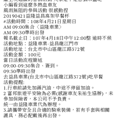
小編看到這麼多熱血車友
風雨無阻的參與活動 很感動捏
20190421益隆益昌高架早餐杯
#活動時間：108年4月21日星期日
AM 09:00集合〈益隆車業〉
AM 09:30準時出發
報名截止日：107年4月18日中午12:00整 逾時不候
活動地點：益隆車業-益昌龍江門市
活動地址：台北市中山區龍江路372號
活動金額：100元
當日活動流程簡述
09:00-09:30集合、簽到。
09:30準時出發
去益昌車業(
台北市中山區龍江路372號)
吃早餐
活動提醒:
1.行車前請先加滿汽油，中途不停留加油。
2 富邦旅遊平安險為必需(感謝車友朱祐生協辦)，未
參加保險者，本公司不予負責。
統一由益隆車業代為辦理。
3.請攜帶安全且合適的騎乘裝備，若有手套與相關
護具，務必配戴後再出發。