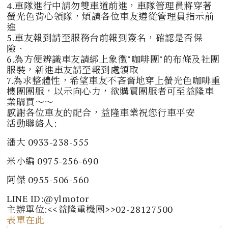
4.車隊進行中請勿雙車道前進，車隊管理員將穿著
螢光色背心領隊，煩請各位車友遵從管理員指示前
進
5.車友報到請至服務台前報到簽名，確認是否保
險‧
6.為方便辨識車友請綁上象徵"咖啡團"的布條及社團
服裝，新進車友請至報到處領取
7.為求整體性，希望車友不吝嗇地穿上螢光色咖啡重
機團團服，以示向心力，欲購買團服者可至益隆車
業購買～～
感謝各位車友的配合，益隆車業祝您行車平安
活動聯絡人:
潘大 0933-238-555
米小編 0975-256-690
阿傑 0955-506-560
LINE ID:@ylmotor
主辦單位:<<益隆重機團>>02-28127500
表單在此