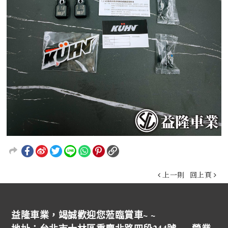
上一則
回上頁
益隆車業，竭誠歡迎您蒞臨賞車~ ~