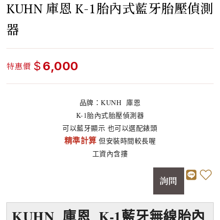
KUHN 庫恩 K-1胎內式藍牙胎壓偵測
器
$
6,000
特惠價
品牌：KUNH 庫恩
K-1胎內式胎壓偵測器
可以藍牙顯示 也可以選配錶頭
精準計算
但安裝時間較長喔
工資內含摟
詢問
KUHN 庫恩 K-1藍牙無線胎內