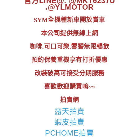
官方LINE@: @MKT6237U
.@YLMOTOR
SYM全機種新車開放賞車
本公司提供無線上網
咖啡.可口可樂.雪碧無限暢飲
預約保養重機享有打折優惠
改裝破萬可接受分期服務
喜歡歡迎購買唷~~
拍賣網
露天拍賣
蝦皮拍賣
PCHOME拍賣