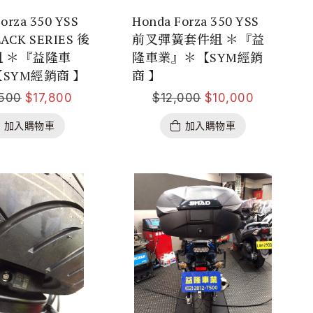
orza 350 YSS
Honda Forza 350 YSS
LACK SERIES 後
前叉彈簧套件組 ＊『益
 ＊『益隆車
隆車業』＊【SYM經銷
SYM經銷商 】
商 】
,500
$
17,800
$
12,000
$
10,000
加入購物車
加入購物車