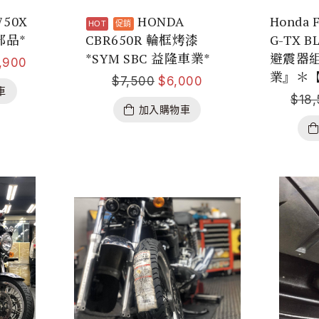
750X
HONDA
Honda F
部品*
CBR650R 輪框烤漆
G-TX B
*SYM SBC 益隆車業*
避震器組
,900
業』＊【
$
7,500
$
6,000
車
$
18
加入購物車