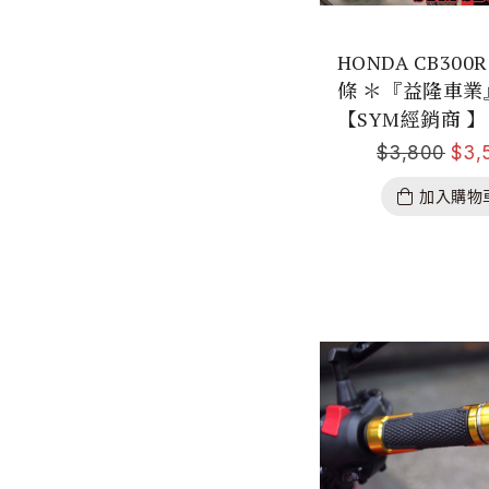
HONDA CB300
條 ＊『益隆車業
【SYM經銷商 】
$
3,800
$
3,
加入購物