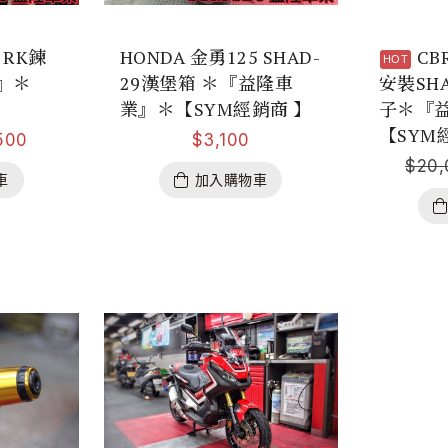
R RK鍊
HONDA 金勇125 SHAD-
CB
』＊
29漢堡箱 ＊『益隆車
安裝SH
業』＊【SYM經銷商 】
子＊『
【SYM
500
$
3,100
$
20,
車
加入購物車