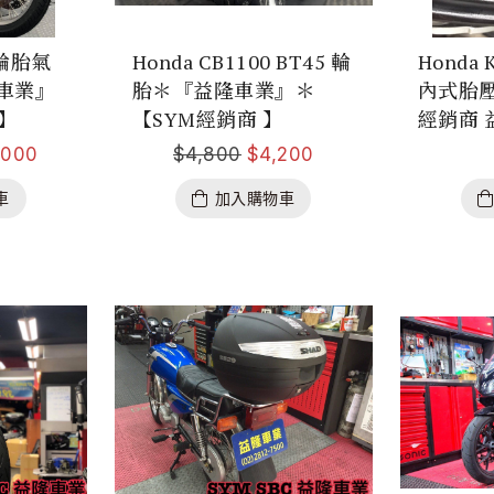
0 輪胎氣
Honda CB1100 BT45 輪
Honda 
車業』
胎＊『益隆車業』＊
內式胎壓
 】
【SYM經銷商 】
經銷商 
,000
$
4,800
$
4,200
車
加入購物車