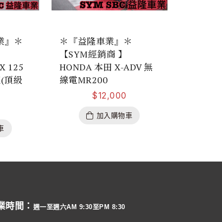
業』＊
＊『益隆車業』＊
【SYM經銷商 】
X 125
HONDA 本田 X-ADV 無
把(頂級
線電MR200
$
12,000
加入購物車
車
業時間：
週一至週六AM 9:30至PM 8:30