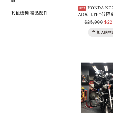
區
HONDA NC
其他機種 精品配件
AIO6-LTE*益隆
$
25,900
$
22
加入購物