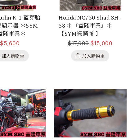
Kühn K-1 藍芽胎
Honda NC750 Shad SH-
顯示器 ＊SYM
58 ＊『益隆車業』＊
益隆車業＊
【SYM經銷商 】
$
5,600
$
17,000
$
15,000
加入購物車
加入購物車