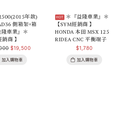
R500(2015年款)
＊『益隆車業』＊
AD36 側箱架+箱
【SYM經銷商 】
益隆車業』＊
HONDA 本田 MSX 125
經銷商 】
RIDEA CNC 平衡端子
000
$
19,500
$
1,780
加入購物車
加入購物車