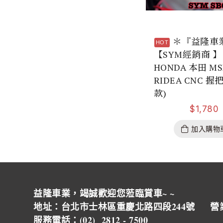
＊『益隆車
【SYM經銷商 】
HONDA 本田 MS
RIDEA CNC 握
款)
$
1,780
加入購物
益隆車業，竭誠歡迎您蒞臨賞車~ ~
地址：台北市士林區重慶北路四段244號 營
服務電話：(02) 2812 - 7500