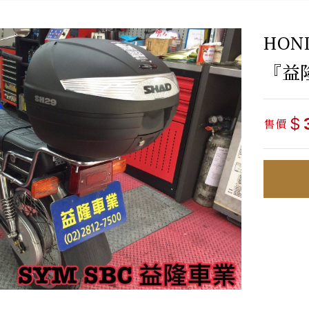
HON
『益
$
售價