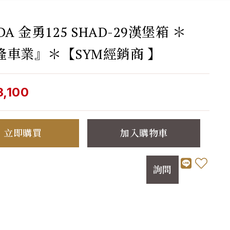
DA 金勇125 SHAD-29漢堡箱 ＊
隆車業』＊【SYM經銷商 】
3,100
立即購買
加入購物車
詢問