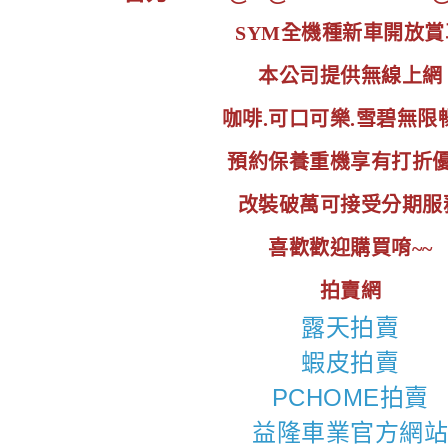
SYM全機種新車開放賞
本公司提供無線上網
咖啡.可口可樂.雪碧無限
預約保養重機享有打折
改裝破萬可接受分期服
喜歡歡迎購買唷~~
拍賣網
露天拍賣
蝦皮拍賣
PCHOME拍賣
益隆車業官方網