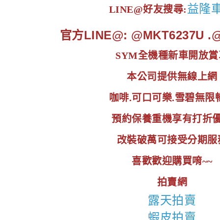
益隆
LINE@好友搜尋:
官方LINE@: @MKT6237U 
SYM全機種新車開放賞
本公司提供無線上網
咖啡.可口可樂.雪碧無限
預約保養重機享有打折
改裝破萬可接受分期服
喜歡歡迎購買唷~~
拍賣網
露天拍賣
蝦皮拍賣