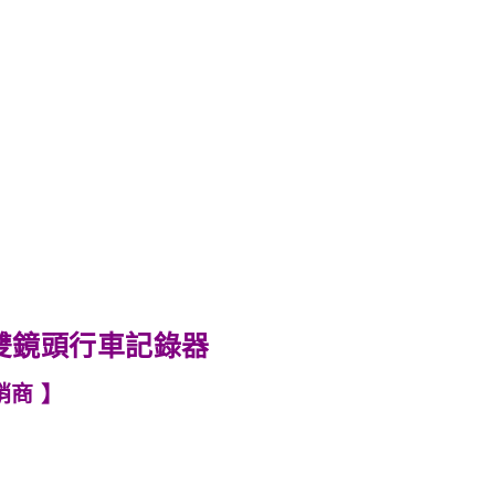
us 雙鏡頭行車記錄器
銷商 】