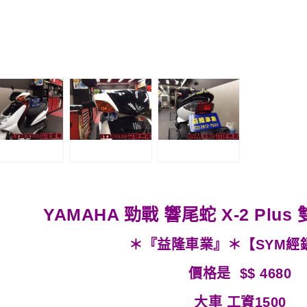
YAMAHA 勁戰
響尾蛇 X-2 Pl
＊『益隆車業』＊【SYM經
價
格是 $$ 4680
大車 工資1500