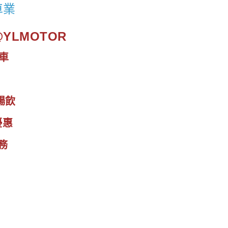
車業
.@YLMOTOR
車
暢飲
優惠
務