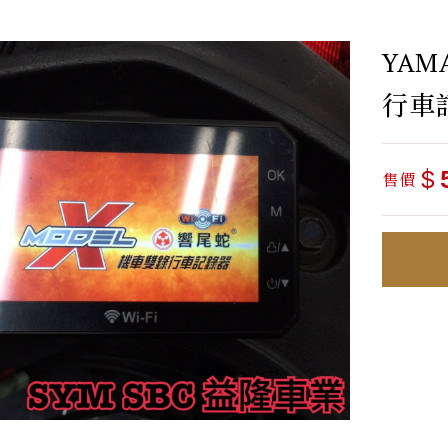
YAM
行車記
$
售價