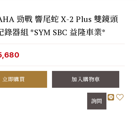
AHA 勁戰 響尾蛇 X-2 Plus 雙鏡頭
錄器組 *SYM SBC 益隆車業*
5,680
立即購買
加入購物車
詢問