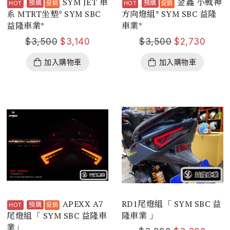
SYM JET 車
金鑫 小戰神
預購
預購
系 MTRT坐墊* SYM SBC
方向燈組* SYM SBC 益隆
益隆車業*
車業*
$
3,500
$
3,140
$
3,500
$
2,730
加入購物車
加入購物車
APEXX A7
RD1尾燈組「 SYM SBC 益
預購
尾燈組「 SYM SBC 益隆車
隆車業 」
業」