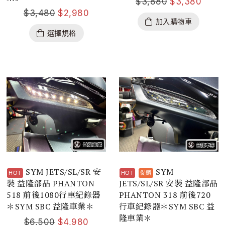
$
3,880
$
3,380
$
3,480
$
2,980
加入購物車
選擇規格
SYM JETS/SL/SR 安
SYM
裝 益隆部品 PHANTON
JETS/SL/SR 安裝 益隆部品
518 前後1080行車紀錄器
PHANTON 318 前後720
＊SYM SBC 益隆車業＊
行車紀錄器＊SYM SBC 益
隆車業＊
$
6,500
$
4,980