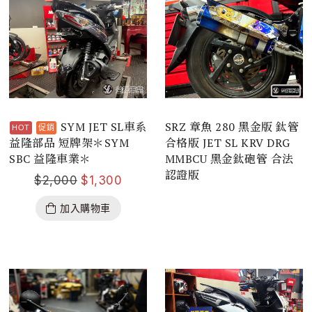
SYM JET SL車系
SRZ 章魚 280 黑金版 鈦管
益隆部品 短牌架＊SYM
合格版 JET SL KRV DRG
SBC 益隆車業＊
MMBCU 黑金鈦砲管 合法
認證版
$
2,000
$
1,300
加入購物車