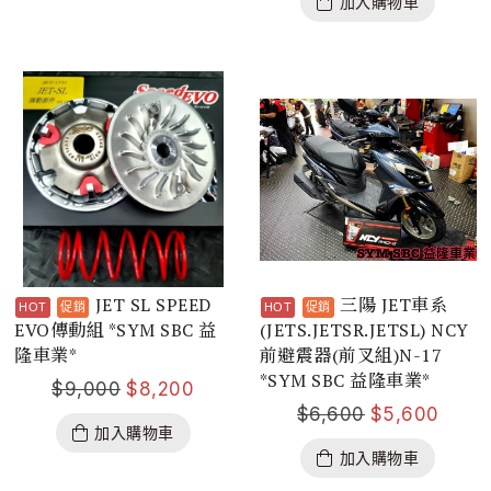
加入購物車
JET SL SPEED
三陽 JET車系
EVO傳動組 *SYM SBC 益
(JETS.JETSR.JETSL) NCY
隆車業*
前避震器(前叉組)N-17
*SYM SBC 益隆車業*
$
9,000
$
8,200
$
6,600
$
5,600
加入購物車
加入購物車