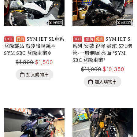
SYM JET SL車系
SYM JET S
預購
益隆部品 戰斧後視鏡＊
系列 安裝 銳澤 毒蛇 SP1砲
SYM SBC 益隆車業＊
管-一般側繞 亮面 *SYM
SBC 益隆車業*
$
1,800
$
1,500
$
11,000
$
10,350
加入購物車
加入購物車