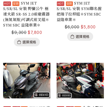
SYM JET
SYM JET
S/SR/SL 安裝 野蠻公牛 極
S/SR/SL 安裝 SYM聯名握
速火箭 SR-SS 2.0前避震器
把端子拉桿組＊SYM SBC
(無氮氣瓶)可調式前叉組＊
益隆車業＊
SYM SBC 益隆車業＊
$
6,000
$
5,800
$
9,300
$
7,800
選擇規格
選擇規格