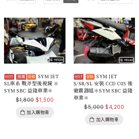
SYM JET
SYM JET
預購
SL車系 戰斧型後視鏡 ＊
S/SR/SL 安裝 CCD C03 後
SYM SBC 益隆車業＊
避震器組＊SYM SBC 益隆
車業＊
$
1,800
$
1,500
$
5,000
$
4,200
加入購物車
加入購物車