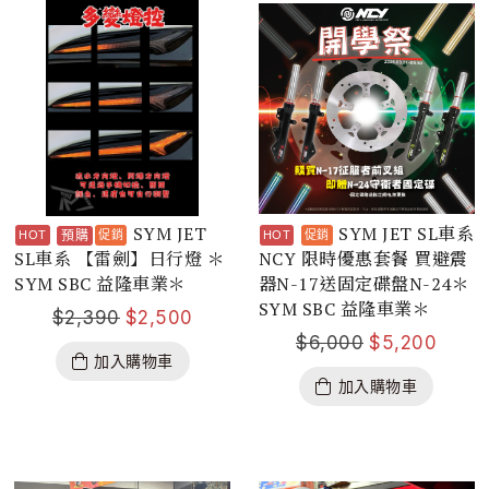
SYM JET
SYM JET SL車系
預購
SL車系 【雷劍】日行燈 ＊
NCY 限時優惠套餐 買避震
SYM SBC 益隆車業＊
器N-17送固定碟盤N-24＊
SYM SBC 益隆車業＊
$
2,390
$
2,500
$
6,000
$
5,200
加入購物車
加入購物車