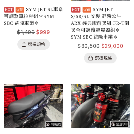
SYM JET SL車系
SYM JET
可調煞車拉桿組＊SYM
S/SR/SL 安裝 野蠻公牛
SBC 益隆車業＊
ARX 經典版前叉組 FR-T倒
叉全可調後避震器組＊
$
1,499
$
999
SYM SBC 益隆車業＊
選擇規格
$
30,500
$
29,000
選擇規格