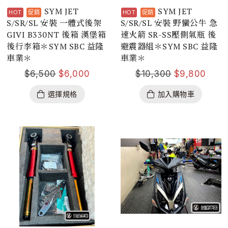
SYM JET
SYM JET
S/SR/SL 安裝 一體式後架
S/SR/SL 安裝 野蠻公牛 急
GIVI B330NT 後箱 漢堡箱
速火箭 SR-SS壓側氣瓶 後
後行李箱＊SYM SBC 益隆
避震器組＊SYM SBC 益隆
車業＊
車業＊
$
6,500
$
6,000
$
10,300
$
9,800
選擇規格
加入購物車