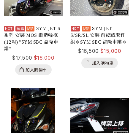
SYM JET S
SYM JET
預購
系列 安裝 MOS 鍛造輪框
S/SR/SL 安裝 前總成套件
(12吋) *SYM SBC 益隆車
組＊SYM SBC 益隆車業＊
業*
$
16,500
$
15,000
$
17,500
$
16,000
加入購物車
加入購物車