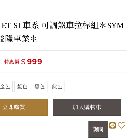
 JET SL車系 可調煞車拉桿組＊SYM
 益隆車業＊
$
999
特惠價
0
金色
藍色
黑色
鈦色
立即購買
加入購物車
詢問