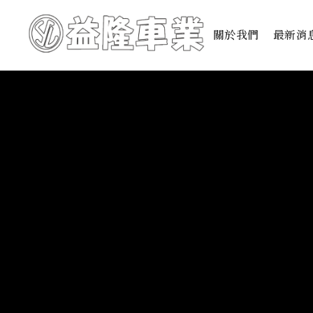
關於我們
最新消