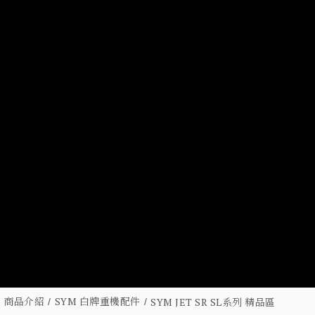
商品介紹
SYM 白牌重機配件
SYM JET SR SL系列 精品區