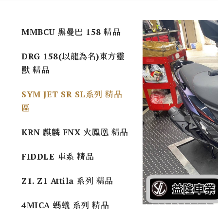
MMBCU 黑曼巴 158 精品
DRG 158(以龍為名)東方靈
獸 精品
SYM JET SR SL系列 精品
區
KRN 麒麟 FNX 火鳳凰 精品
FIDDLE 車系 精品
Z1. Z1 Attila 系列 精品
4MICA 螞蟻 系列 精品