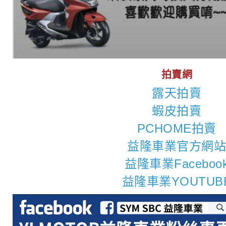
拍賣網
露天拍賣
蝦皮拍賣
PCHOME拍賣
益隆車業官方網
益隆車業Faceboo
益隆車業YOUTUB