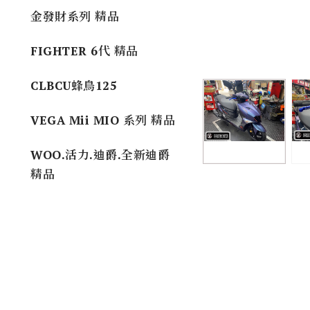
金發財系列 精品
FIGHTER 6代 精品
CLBCU蜂鳥125
VEGA Mii MIO 系列 精品
WOO.活力.迪爵.全新迪爵
精品