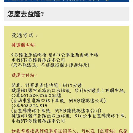
怎麼去益隆?