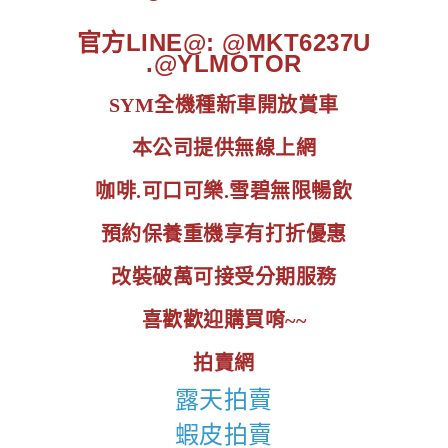
官方LINE@: @MKT6237U
.@YLMOTOR
SYM全機種新車開放賞車
本公司提供無線上網
咖啡.可口可樂.雪碧無限暢飲
預約保養重機享有打折優惠
改裝破萬可接受分期服務
喜歡歡迎購買唷~~
拍賣網
露天拍賣
蝦皮拍賣