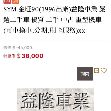
SYM 金旺90(1996出廠)益隆車業 嚴
選二手車 優質 二手 中古 重型機車
(可車換車.分期.刷卡服務)xx
售價
$
45,000
$
38,000
特惠價
詢問