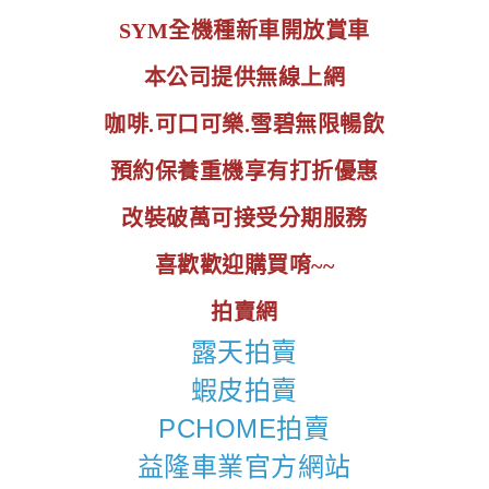
SYM全機種新車開放賞車
本公司提供無線上網
咖啡.可口可樂.雪碧無限暢飲
預約保養重機享有打折優惠
改裝破萬可接受分期服務
喜歡歡迎購買唷~~
拍賣網
露天拍賣
蝦皮拍賣
PCHOME拍賣
益隆車業官方網站