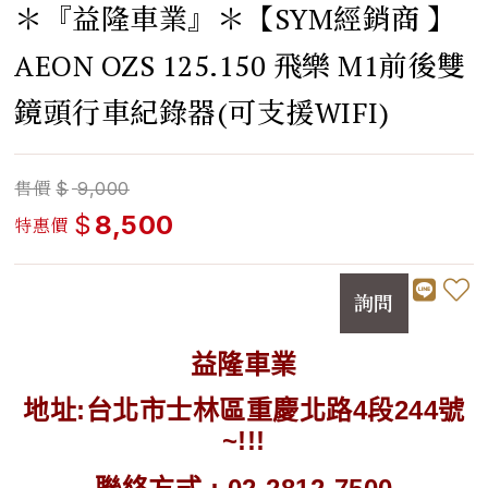
＊『益隆車業』＊【SYM經銷商 】
AEON OZS 125.150 飛樂 M1前後雙
鏡頭行車紀錄器(可支援WIFI)
售價
$
9,000
$
8,500
特惠價
詢問
益隆車業
地址:台北市士林區重慶北路4段244號
~!!!