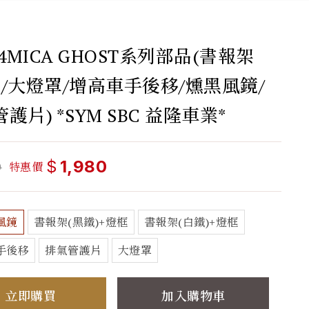
 4MICA GHOST系列部品(書報架
框/大燈罩/增高車手後移/燻黑風鏡/
護片) *SYM SBC 益隆車業*
$
1,980
特惠價
0
風鏡
書報架(黑鐵)+燈框
書報架(白鐵)+燈框
手後移
排氣管護片
大燈罩
立即購買
加入購物車