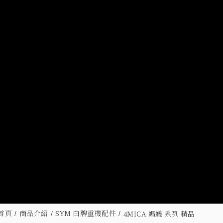
首頁
商品介紹
SYM 白牌重機配件
4MICA 螞蟻 系列 精品