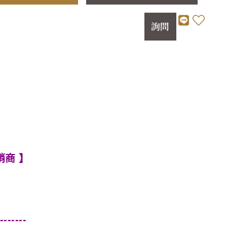
詢問
銷商 】
-------