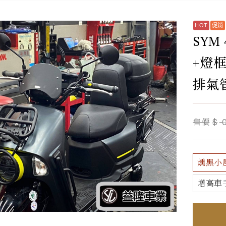
SYM
+燈
排氣管
售價
$
燻黑小
增高車