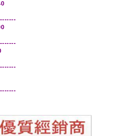
0
-------
0
-------
0
-------
----------