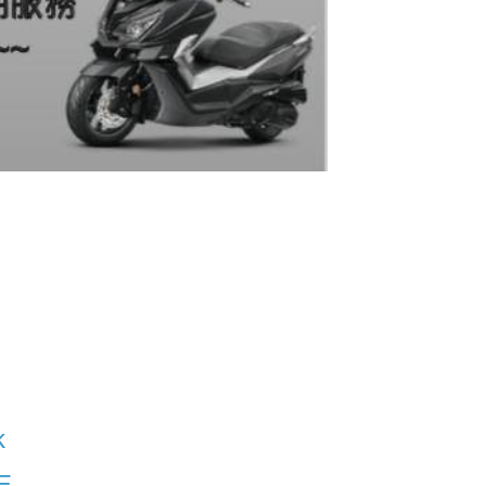
站
k
E