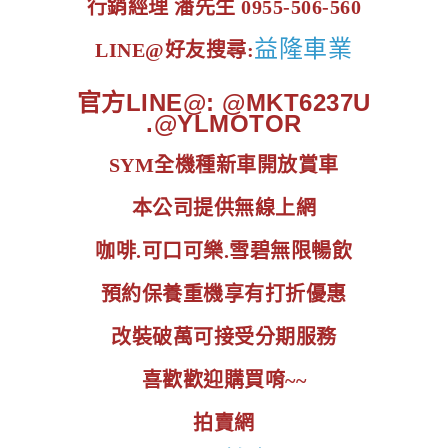
行銷經理 潘先生 0955-506-560
益隆車業
LINE@好友搜尋:
官方LINE@: @MKT6237U
.@YLMOTOR
SYM全機種新車開放賞車
本公司提供無線上網
咖啡.可口可樂.雪碧無限暢飲
預約保養重機享有打折優惠
改裝破萬可接受分期服務
喜歡歡迎購買唷~~
拍賣網