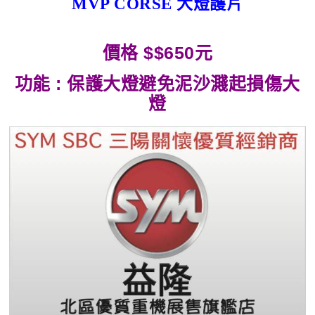
MVP CORSE 大燈護片
價格 $$650元
功能 : 保護大燈避免泥沙濺起損傷大
燈