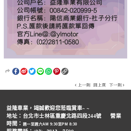
上一則
回上頁
下一則
益隆車業，竭誠歡迎您蒞臨賞車~ ~
地址：台北市士林區重慶北路四段244號 營業
時間：
週一至週六AM 9:30至PM 8:30