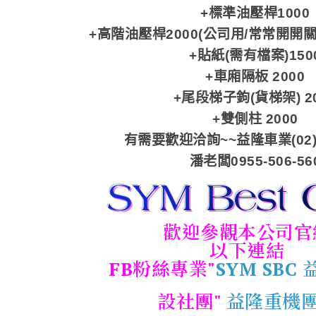
+標準油壓桿1000
+高階油壓桿2000(公司用/常常開開
+貼紙(需有檔案)150
+車廂隔板 2000
+尾段梯子鉤(貨梯架) 2
+雙側柱 2000
有需要歡迎洽詢~~益隆車業(02)28
潘老闆0955-506-56
歡迎參觀本公司官
以下連結
FB粉絲專業"
SYM SBC
設社團"
益隆重機