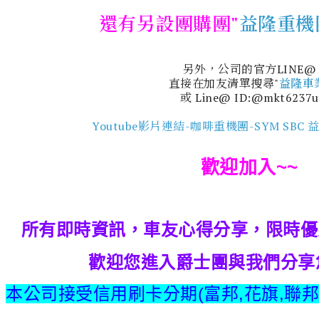
還有另設團購團"
益隆重機
另外，公司的官方LINE@
直接在加友清單搜尋"
益隆車
或 Line@ ID:@mkt6237u
Youtube影片連結-咖啡重機團-SYM SBC
歡迎加入~~
所有即時資訊，車友心得分享，限時優
歡迎您進入爵士團與我們分享
本公司接受信用刷卡分期(富邦,花旗,聯邦