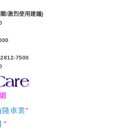
關關/激烈使用建議)
0
000
12-7500
0
網
 益隆車業
"
團
"