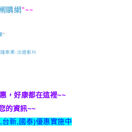
團購網
"
~~
業
"
 益隆車業-出遊影片
惠，好康都在這裡~~
您的資訊~~
,台新,國泰)優惠實施中