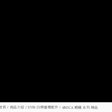
首頁
商品介紹
SYM 白牌重機配件
4MICA 螞蟻 系列 精品