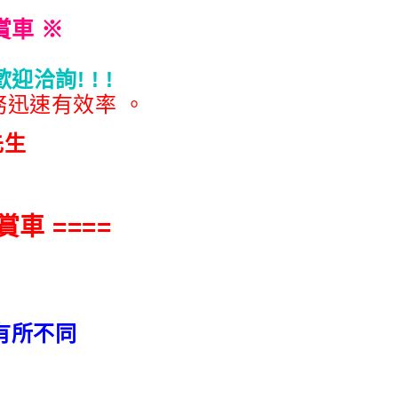
賞車 ※
洽詢! ! !
迅速有效率 。
先生
車 ====
有所不同