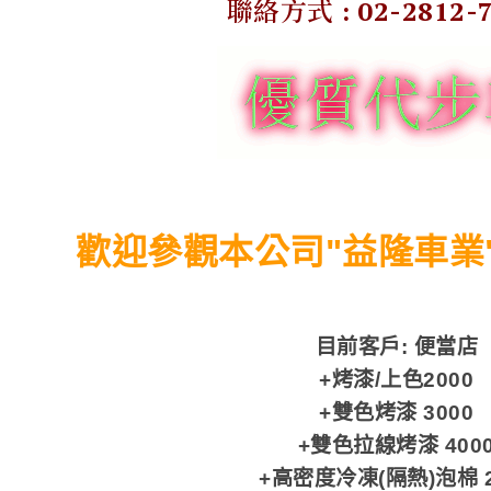
聯絡方式 : 02-2812-
歡迎參觀本公司"益隆車業
目前客戶: 便當店
+烤漆/上色2000
+雙色烤漆 3000
+雙色拉線烤漆 400
+高密度冷凍(隔熱)泡棉 2