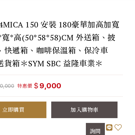
 4MICA 150 安裝 180豪華加高加寬
*寬*高(50*58*58)CM 外送箱、披
、快遞箱、咖啡保溫箱、保冷車
貨箱＊SYM SBC 益隆車業＊
$
9,000
特惠價
10,000
立即購買
加入購物車
詢問