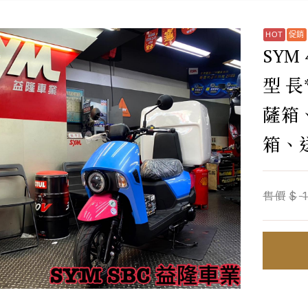
SYM
型 長
薩箱
箱、送
售價
$