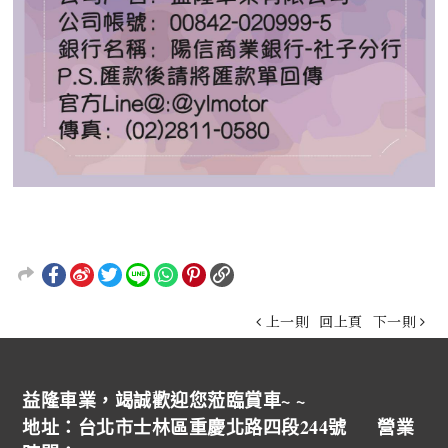
上一則
回上頁
下一則
益隆車業，竭誠歡迎您蒞臨賞車~ ~
地址：台北市士林區重慶北路四段244號 營業