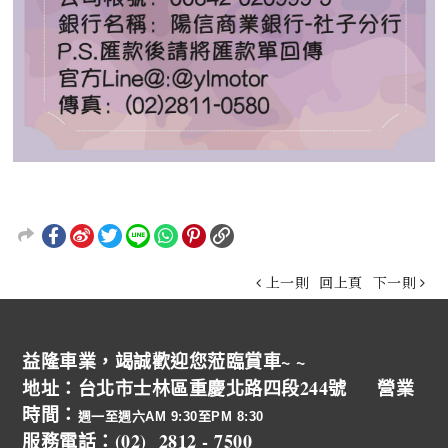
上一則
回上頁
下一則
益隆車業，竭誠歡迎您蒞臨賞車~ ~
地址：台北市士林區重慶北路四段244號 營業
時間：
週一至週六AM 9:30至PM 8:30
服務電話：(02) 2812 - 7500