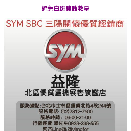
避免白斑鏽蝕救星