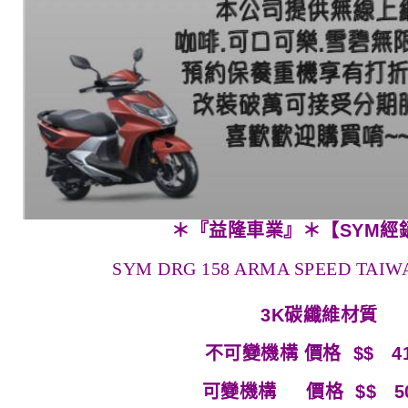
＊『益隆車業』＊【SYM經
SYM DRG 158 ARMA SPEED TAIW
3K碳纖維材質
不可變機構 價格 $$ 41
可變機構 價格 $$ 50