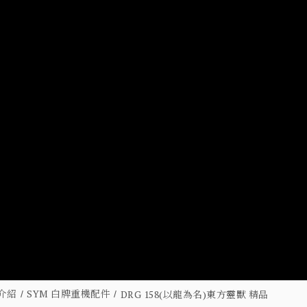
介紹
SYM 白牌重機配件
DRG 158(以龍為名)東方靈獸 精品