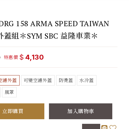
DRG 158 ARMA SPEED TAIWAN
蓋組＊SYM SBC 益隆車業＊
$
4,130
特惠價
0
空濾外蓋
可變空濾外蓋
防燙蓋
水冷蓋
風罩
立即購買
加入購物車