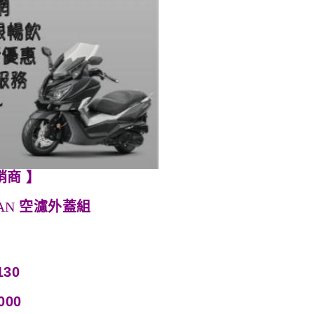
銷商 】
AN
空濾外蓋
組
30
00