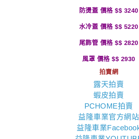
防燙蓋 價格 $$ 3240
水冷蓋 價格 $$ 5220
尾飾管 價格 $$ 2820
風罩 價格 $$ 2930
拍賣網
露天拍賣
蝦皮拍賣
PCHOME拍賣
益隆車業官方網
益隆車業Faceboo
益隆車業YOUTUB