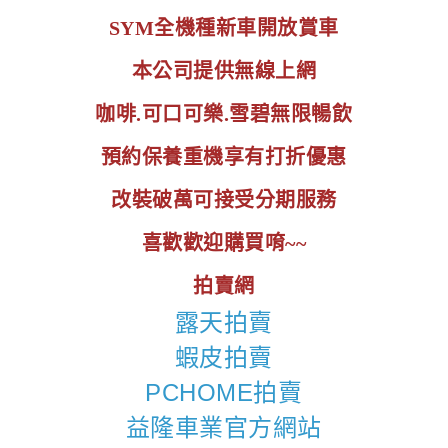
SYM全機種新車開放賞車
本公司提供無線上網
咖啡.可口可樂.雪碧無限暢飲
預約保養重機享有打折優惠
改裝破萬可接受分期服務
喜歡歡迎購買唷~~
拍賣網
露天拍賣
蝦皮拍賣
PCHOME拍賣
益隆車業官方網站