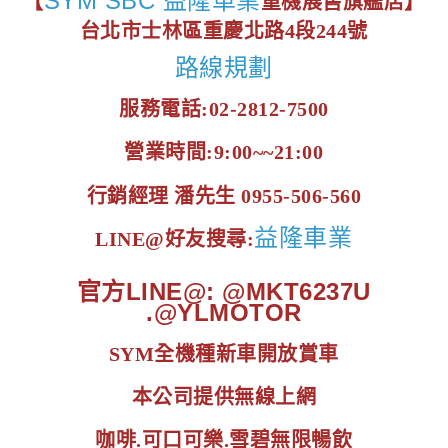
SYM SBC 益隆車業
【
重機展售旗艦店】
台北市士林區重慶北路4段244號
路線規劃
服務電話:02-2812-7500
營業時間:9:00~~21:00
行銷經理 潘先生 0955-506-560
益隆車業
LINE@好友搜尋:
官方LINE@: @MKT6237U
.@YLMOTOR
SYM全機種新車開放賞車
本公司提供無線上網
咖啡.可口可樂.雪碧無限暢飲