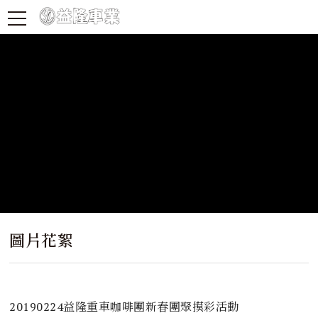
圖片花絮
20190224益隆重車咖啡團新春團聚摸彩活動