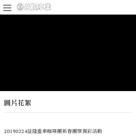
圖片花絮
20190224益隆重車咖啡團新春團聚摸彩活動