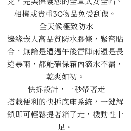
晃，完美保護您的全罩式安全帽、
相機或貴重3C物品免受刮傷。
全天候極致防水
邊緣嵌入高品質防水膠條，緊密貼
合，無論是遭遇午後雷陣雨還是長
途暴雨，都能確保箱內滴水不漏，
乾爽如初。
快拆設計，一秒帶著走
搭載便利的快拆底座系統，一鍵解
鎖即可輕鬆提著箱子走，機動性十
足。