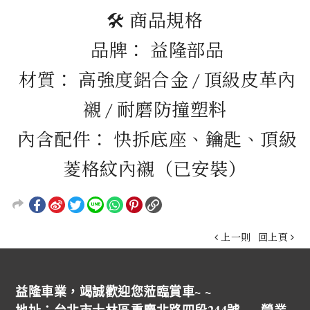
🛠️ 商品規格
品牌： 益隆部品
材質： 高強度鋁合金 / 頂級皮革內
襯 / 耐磨防撞塑料
內含配件： 快拆底座、鑰匙、頂級
菱格紋內襯（已安裝）
上一則
回上頁
益隆車業，竭誠歡迎您蒞臨賞車~ ~