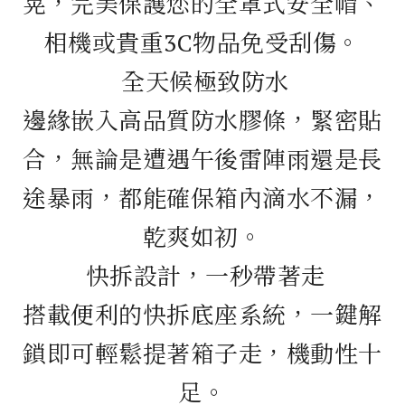
晃，完美保護您的全罩式安全帽、
相機或貴重3C物品免受刮傷。
全天候極致防水
邊緣嵌入高品質防水膠條，緊密貼
合，無論是遭遇午後雷陣雨還是長
途暴雨，都能確保箱內滴水不漏，
乾爽如初。
快拆設計，一秒帶著走
搭載便利的快拆底座系統，一鍵解
鎖即可輕鬆提著箱子走，機動性十
足。