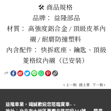
🛠️ 商品規格
品牌： 益隆部品
材質： 高強度鋁合金 / 頂級皮革內
襯 / 耐磨防撞塑料
內含配件： 快拆底座、鑰匙、頂級
菱格紋內襯（已安裝）
上一則
回上頁
下一則
益隆車業，竭誠歡迎您蒞臨賞車~ ~